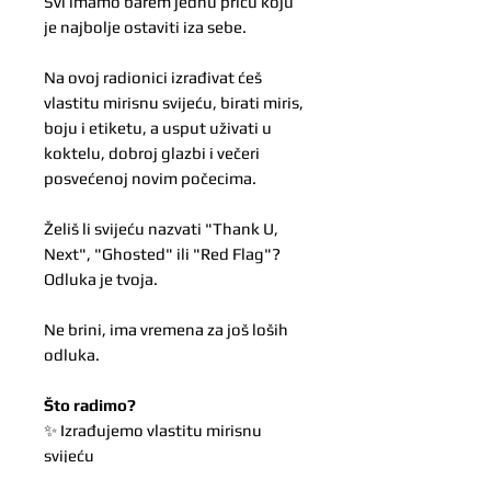
Svi imamo barem jednu priču koju
je najbolje ostaviti iza sebe.
Na ovoj radionici izrađivat ćeš
vlastitu mirisnu svijeću, birati miris,
boju i etiketu, a usput uživati u
koktelu, dobroj glazbi i večeri
posvećenoj novim počecima.
Želiš li svijeću nazvati "Thank U,
Next", "Ghosted" ili "Red Flag"?
Odluka je tvoja.
Ne brini, ima vremena za još loših
odluka.
Što radimo?
✨ Izrađujemo vlastitu mirisnu
svijeću
✨ Biramo miris, boju i etiketu