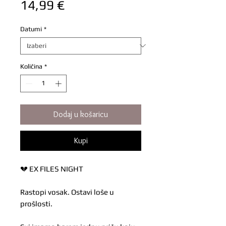
Cijena
14,99 €
Datumi
*
Količina
*
Dodaj u košaricu
Kupi
💔 EX FILES NIGHT
Rastopi vosak. Ostavi loše u
prošlosti.