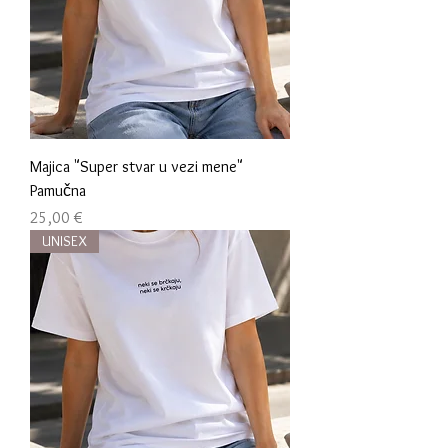
Majica "Super stvar u vezi mene"
Pamučna
Cijena
25,00 €
UNISEX