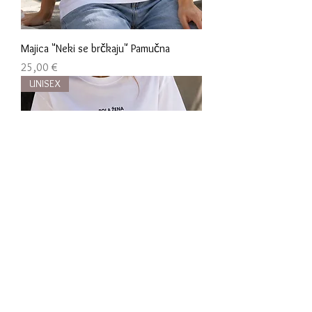
Majica "Neki se brčkaju" Pamučna
Cijena
25,00 €
UNISEX
Majica "Pola žena, pola inat" Pamučna
Cijena
25,00 €
UNISEX