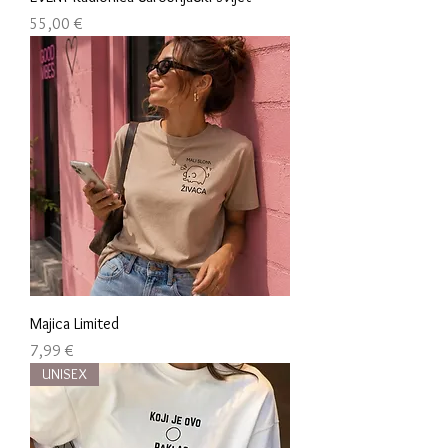
Cijena
55,00 €
Majica Limited
Cijena
7,99 €
UNISEX