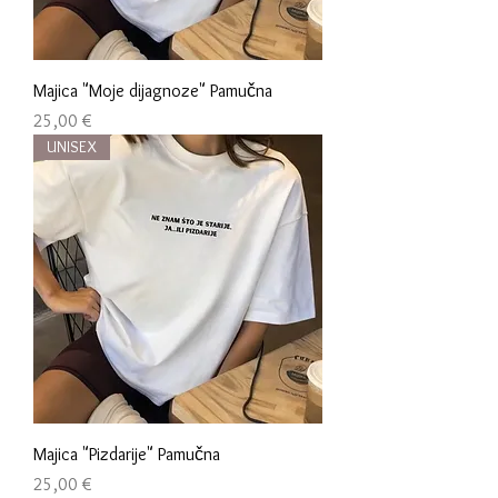
Majica "Moje dijagnoze" Pamučna
Cijena
25,00 €
UNISEX
Majica "Pizdarije" Pamučna
Cijena
25,00 €