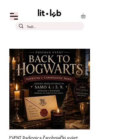
EVENT Radionica čarobnjački svijet