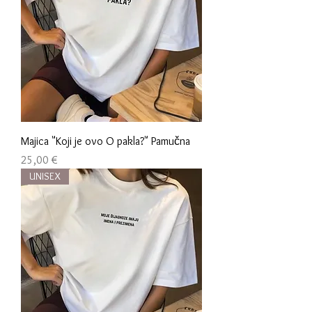
Majica "Koji je ovo O pakla?" Pamučna
Cijena
25,00 €
UNISEX