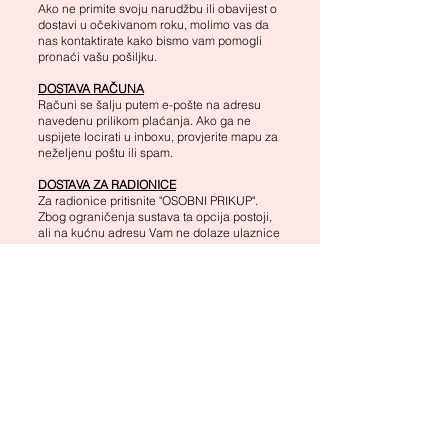
Ako ne primite svoju narudžbu ili obavijest o
dostavi u očekivanom roku, molimo vas da
nas kontaktirate kako bismo vam pomogli
pronaći vašu pošiljku.
DOSTAVA RAČUNA
Računi se šalju putem e-pošte na adresu
navedenu prilikom plaćanja. Ako ga ne
uspijete locirati u inboxu, provjerite mapu za
neželjenu poštu ili spam.
DOSTAVA ZA RADIONICE
Za radionice pritisnite "OSOBNI PRIKUP".
Zbog ograničenja sustava ta opcija postoji,
ali na kućnu adresu Vam ne dolaze ulaznice
niti plaćate dostavu.
CARINA
Sve narudžbe se šalju iz EU-a, a carinske
pristojbe mogu se primijeniti ovisno o vašoj
zemlji prebivališta. Ove pristojbe su
odgovornost kupca. Budući da se propisi
razlikuju od zemlje do zemlje,
preporučujemo da se obratite lokalnom
carinskom uredu za više informacija.
Za sva dodatna pitanja ili pomoć, slobodno
nas kontaktirajte na
info@litlabhr.com
.