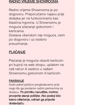
RADNO VRIJEME SHOWROOMA
Radno vrijeme Showrooma je po
dogovoru. Preporučamo najavu prije
dolaska jer ne funkcioniramo kao
klasična trgovina. U Showroomu je
moguće plaćanje gotovinom i
karticama.
Dostava vikendom nije moguća, osim
po dogovoru i uz osobno
preuzimanje.
PLAĆANJE
Plaćanje je moguće obaviti karticom
pri kupnji na web shopu, uplatom na
naš račun ili osobno u našem
Showroomu gotovinom ili karticom.
PAKIRANJE
Svaki paket pažljivo pregledavamo prije
nego što ga predamo našim partnerima za
dostavu.
Po primitku narudžbe, molimo
provjerite stanje pošiljke. Ako postoji bilo
kakvo oštećenje, odmah ga prijavite
dostavljaču.