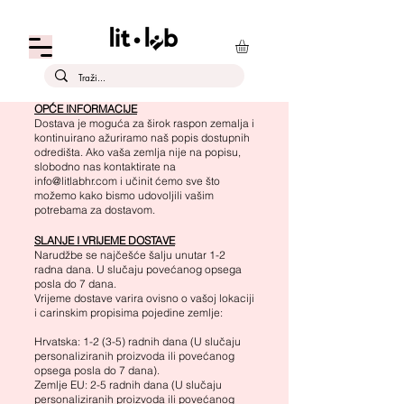
OPĆE INFORMACIJE
Dostava je moguća za širok raspon zemalja i
kontinuirano ažuriramo naš popis dostupnih
odredišta. Ako vaša zemlja nije na popisu,
slobodno nas kontaktirate na
info@litlabhr.com
i učinit ćemo sve što
možemo kako bismo udovoljili vašim
potrebama za dostavom.
SLANJE I VRIJEME DOSTAVE
Narudžbe se najčešće šalju unutar 1-2
radna dana. U slučaju povećanog opsega
posla do 7 dana.
Vrijeme dostave varira ovisno o vašoj lokaciji
i carinskim propisima pojedine zemlje:
Hrvatska: 1-2 (3-5) radnih dana (U slučaju
personaliziranih proizvoda ili povećanog
opsega posla do 7 dana).
Zemlje EU: 2-5 radnih dana (U slučaju
personaliziranih proizvoda ili povećanog