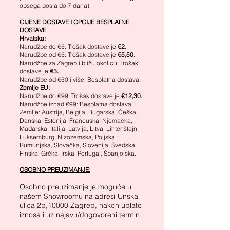
opsega posla do 7 dana).
CIJENE DOSTAVE I OPCIJE BESPLATNE
DOSTAVE
Hrvatska:
Narudžbe do €5: Trošak dostave je
€2.
Narudžbe od €5: Trošak dostave je
€5,50.
Narudžbe za Zagreb i bližu okolicu: Trošak
dostave je
€3.
Narudžbe od €50 i više: Besplatna dostava.
Zemlje EU:
Narudžbe do €99: Trošak dostave je
€12,30.
Narudžbe iznad €99: Besplatna dostava.
Zemlje: Austrija, Belgija, Bugarska, Češka,
Danska, Estonija, Francuska, Njemačka,
Mađarska, Italija, Latvija, Litva, Lihtenštajn,
Luksemburg, Nizozemska, Poljska,
Rumunjska, Slovačka, Slovenija, Švedska,
Finska, Grčka, Irska, Portugal, Španjolska.
OSOBNO PREUZIMANJE:
Osobno preuzimanje je moguće u
našem Showroomu na adresi Unska
ulica 2b,10000 Zagreb, nakon uplate
iznosa i uz najavu/dogovoreni termin.