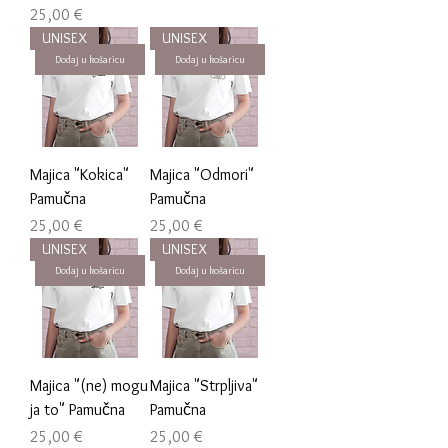
Cijena
25,00 €
UNISEX
UNISEX
Dodaj u košaricu
Dodaj u košaricu
Majica "Kokica"
Majica "Odmori"
Pamučna
Pamučna
Cijena
Cijena
25,00 €
25,00 €
UNISEX
UNISEX
Dodaj u košaricu
Dodaj u košaricu
Majica "(ne) mogu
Majica "Strpljiva"
ja to" Pamučna
Pamučna
Cijena
Cijena
25,00 €
25,00 €