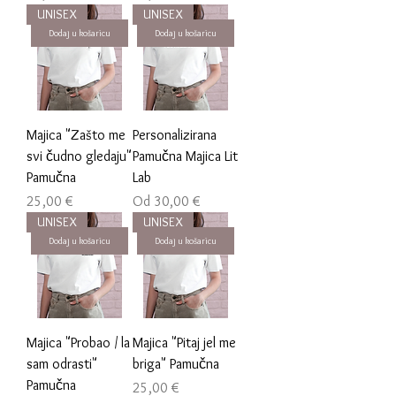
UNISEX
UNISEX
Dodaj u košaricu
Dodaj u košaricu
Majica "Zašto me
Personalizirana
svi čudno gledaju"
Pamučna Majica Lit
Pamučna
Lab
Cijena
Cijena s popustom
25,00 €
Od
30,00 €
UNISEX
UNISEX
Dodaj u košaricu
Dodaj u košaricu
Majica "Probao / la
Majica "Pitaj jel me
sam odrasti"
briga" Pamučna
Pamučna
Cijena
25,00 €