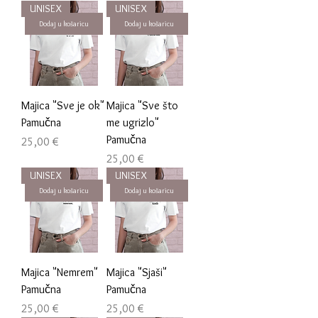
UNISEX
UNISEX
Dodaj u košaricu
Dodaj u košaricu
Majica "Sve je ok"
Majica "Sve što
Pamučna
me ugrizlo"
Pamučna
Cijena
25,00 €
Cijena
25,00 €
UNISEX
UNISEX
Dodaj u košaricu
Dodaj u košaricu
Majica "Nemrem"
Majica "Sjaši"
Pamučna
Pamučna
Cijena
Cijena
25,00 €
25,00 €