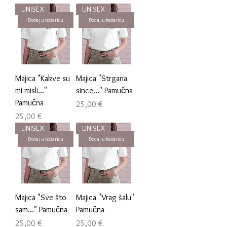
UNISEX
UNISEX
Dodaj u košaricu
Dodaj u košaricu
Majica "Kakve su
Majica "Strgana
mi misli…"
since…" Pamučna
Pamučna
Cijena
25,00 €
Cijena
25,00 €
UNISEX
UNISEX
Dodaj u košaricu
Dodaj u košaricu
Majica "Sve što
Majica "Vrag šalu"
sam…" Pamučna
Pamučna
Cijena
Cijena
25,00 €
25,00 €