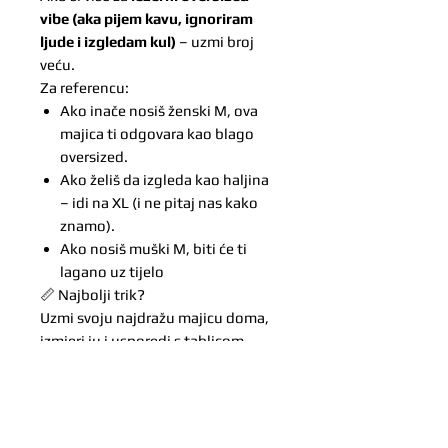
vibe (aka pijem kavu, ignoriram
ljude i izgledam kul)
– uzmi broj
veću.
Za referencu:
Ako inače nosiš ženski M, ova
majica ti odgovara kao blago
oversized.
Ako želiš da izgleda kao haljina
– idi na XL (i ne pitaj nas kako
znamo).
Ako nosiš muški M, biti će ti
lagano uz tijelo
📏 Najbolji trik?
Uzmi svoju najdražu majicu doma,
izmjeri ju i usporedi s tablicom
iznad.
Mi brojimo centimetre jer znamo da
svaki milimetar znači kad želiš da ti
rukav pogodi točno ispod ili iznad