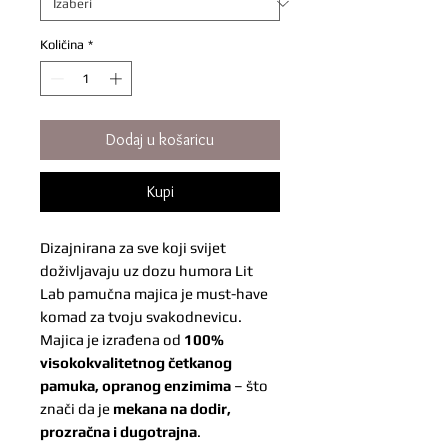
Količina
*
Dodaj u košaricu
Kupi
Dizajnirana za sve koji svijet
doživljavaju uz dozu humora Lit
Lab pamučna majica je must-have
komad za tvoju svakodnevicu.
Majica je izrađena od
100%
visokokvalitetnog četkanog
pamuka, opranog enzimima
– što
znači da je
mekana na dodir,
prozračna i dugotrajna
.