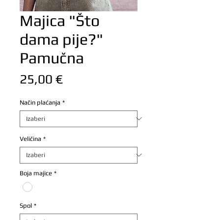
Majica "Što
dama pije?"
Pamučna
Cijena
25,00 €
Način plaćanja
*
Veličina
*
Boja majice
*
Spol
*