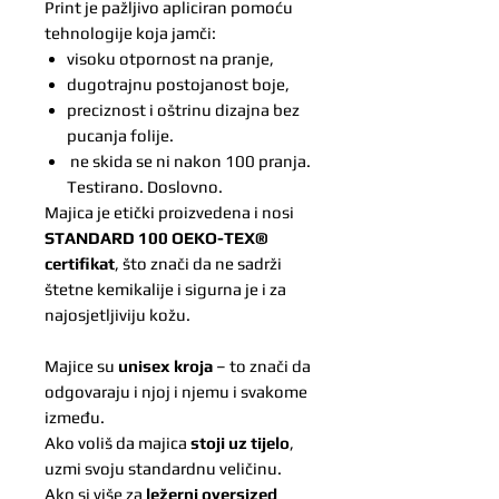
Print je pažljivo apliciran pomoću
tehnologije koja jamči:
visoku otpornost na pranje,
dugotrajnu postojanost boje,
preciznost i oštrinu dizajna bez
pucanja folije.
ne skida se ni nakon 100 pranja.
Testirano. Doslovno.
Majica je etički proizvedena i nosi
STANDARD 100 OEKO-TEX®
certifikat
, što znači da ne sadrži
štetne kemikalije i sigurna je i za
najosjetljiviju kožu.
Majice su
unisex kroja
– to znači da
odgovaraju i njoj i njemu i svakome
između.
Ako voliš da majica
stoji uz tijelo
,
uzmi svoju standardnu veličinu.
Ako si više za
ležerni oversized