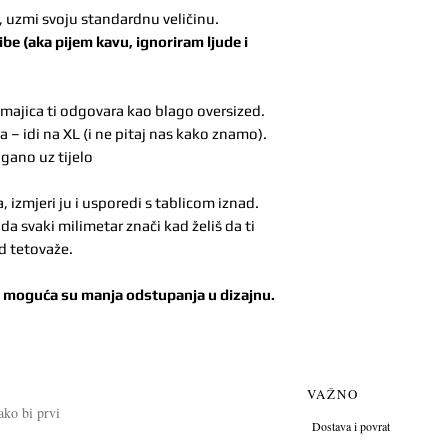
XL
76 c
, uzmi svoju standardnu veličinu.
ibe (aka pijem kavu, ignoriram ljude i
2XL
78 c
 majica ti odgovara kao blago oversized.
a – idi na XL (i ne pitaj nas kako znamo).
agano uz tijelo
Mjere su orijentaci
izmjeri ju i usporedi s tablicom iznad.
Muškarci: ukoliko že
a svaki milimetar znači kad želiš da ti
d tetovaže.
e moguća su manja odstupanja u dizajnu.
VAŽNO
kako bi prvi
Dostava i povrat