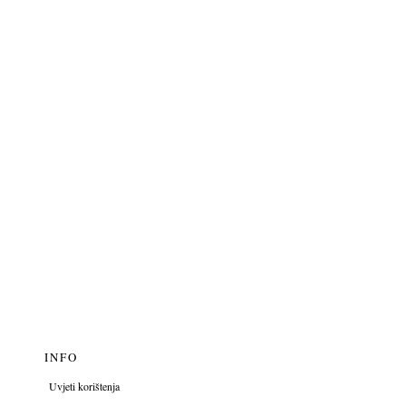
m
58 cm
22.75 cm
m
61 cm
23.5 cm
jske. Tolerancija: ±2 cm.
lite širi fit - uzmite veći broj
INFO
Uvjeti korištenja