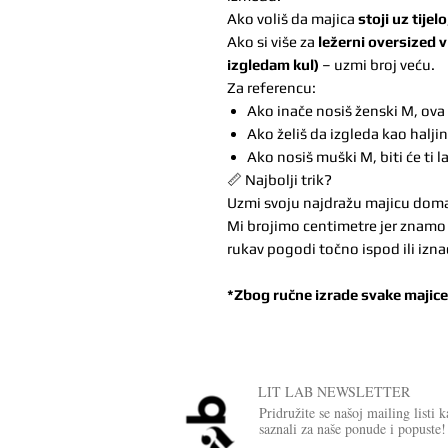
Ako voliš da majica
stoji uz tijelo
Ako si više za
ležerni oversized v
izgledam kul)
– uzmi broj veću.
Za referencu:
Ako inače nosiš ženski M, ova
Ako želiš da izgleda kao haljin
Ako nosiš muški M, biti će ti l
📏 Najbolji trik?
Uzmi svoju najdražu majicu doma, 
Mi brojimo centimetre jer znamo d
rukav pogodi točno ispod ili izna
*Zbog ručne izrade svake majic
LIT LAB NEWSLETTER
Pridružite se našoj mailing listi 
saznali za naše ponude i popuste!