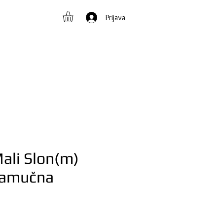
Prijava
ali Slon(m)
Pamučna
na