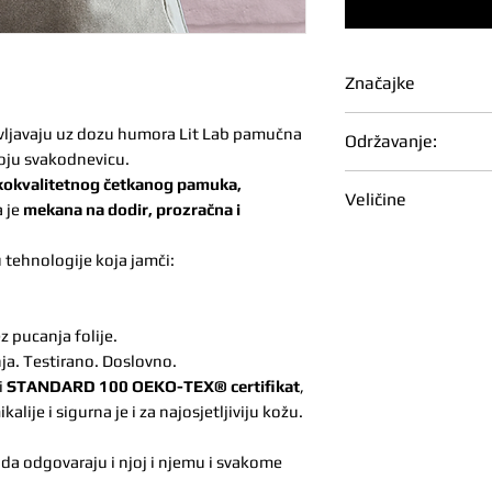
Značajke
Gramaža: 180 
oživljavaju uz dozu humora Lit Lab pamučna
Održavanje:
100% češljani 
oju svakodnevicu.
mekan, gladak 
Da tvoj print ostan
okvalitetnog četkanog pamuka,
Veličine
Izdržljiva i udo
Prati na 40 °C, 
a je
mekana na dodir, prozračna i
porubu i manš
Može u sušilicu
Veličina
Dul
Unisex model –
u tehnologije koja jamči:
temperaturi
tijel
Širi fit - muška
Prati i sušiti na
ukoliko žele širi 
Glačati s unutar
Visokokvalitetan
z pucanja folije.
temperaturi
S
70 c
ja. Testirano. Doslovno.
OEKO-TEX® STAN
Ne izbjeljivati, n
i
STANDARD 100 OEKO-TEX® certifikat
,
štetnih tvari, s
M
72 c
alije i sigurna je i za najosjetljiviju kožu.
L
74 c
 da odgovaraju i njoj i njemu i svakome