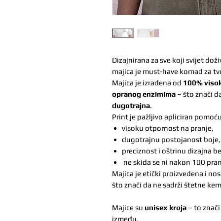
Dizajnirana za sve koji svijet d
majica je must-have komad za tv
Majica je izrađena od
100% visok
opranog enzimima
– što znači d
dugotrajna
.
Print je pažljivo apliciran pomoć
visoku otpornost na pranje,
dugotrajnu postojanost boje,
preciznost i oštrinu dizajna be
ne skida se ni nakon 100 pran
Majica je etički proizvedena i nos
što znači da ne sadrži štetne kemik
Majice su
unisex kroja
– to znači
između.