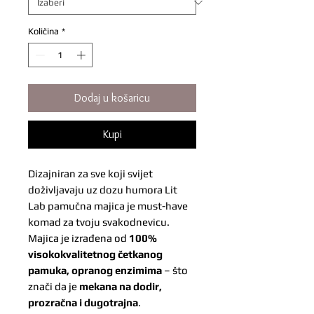
Količina
*
Dodaj u košaricu
Kupi
Dizajniran za sve koji svijet
doživljavaju uz dozu humora Lit
Lab pamučna majica je must-have
komad za tvoju svakodnevicu.
Majica je izrađena od
100%
visokokvalitetnog četkanog
pamuka, opranog enzimima
– što
znači da je
mekana na dodir,
prozračna i dugotrajna
.