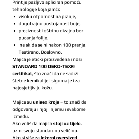
Print je pažljivo apliciran pomoću
tehnologije koja jamči:
visoku otpornost na pranje,
dugotrajnu postojanost boje,
preciznost i oštrinu dizajna bez
pucanja folije.
ne skida se ni nakon 100 pranja.
Testirano. Doslovno.
Majica je etički proizvedena i nosi
STANDARD 100 OEKO-TEX®
certifikat
, što znači da ne sadrži
štetne kemikalije i sigurna je i za
najosjetljiviju kožu.
Majice su
unisex kroja
– to znači da
odgovaraju i njoj i njemu i svakome
između.
Ako voliš da majica
stoji uz tijelo
,
uzmi svoju standardnu veličinu.
Ako si više za
ležerni oversized