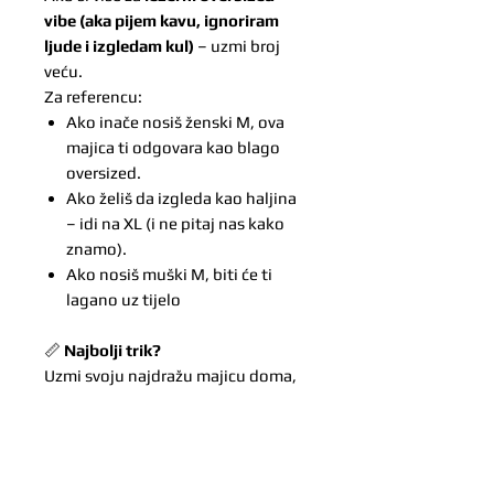
vibe (aka pijem kavu, ignoriram
ljude i izgledam kul)
– uzmi broj
veću.
Za referencu:
Ako inače nosiš ženski M, ova
majica ti odgovara kao blago
oversized.
Ako želiš da izgleda kao haljina
– idi na XL (i ne pitaj nas kako
znamo).
Ako nosiš muški M, biti će ti
lagano uz tijelo
📏
Najbolji trik?
Uzmi svoju najdražu majicu doma,
izmjeri ju i usporedi s tablicom
iznad.
Mi vjerujemo u centimetre – jer oni
odlučuju hoće li rukav završiti