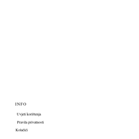
m
58 cm
22.75 cm
m
61 cm
23.5 cm
jske. Tolerancija: ±2 cm.
lite širi fit - uzmite veći broj
INFO
Uvjeti korištenja
Pravila privatnosti
Kolačići