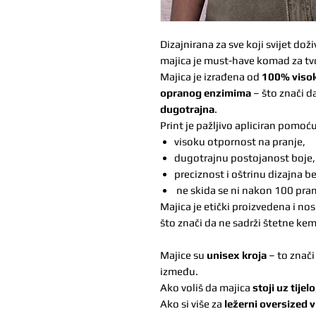
Dizajnirana za sve koji svijet d
majica je must-have komad za tv
Majica je izrađena od
100% visok
opranog enzimima
– što znači d
dugotrajna
.
Print je pažljivo apliciran pomoć
visoku otpornost na pranje,
dugotrajnu postojanost boje,
preciznost i oštrinu dizajna be
ne skida se ni nakon 100 pran
Majica je etički proizvedena i nos
što znači da ne sadrži štetne kemik
Majice su
unisex kroja
– to znači
između.
Ako voliš da majica
stoji uz tijelo
Ako si više za
ležerni oversized v