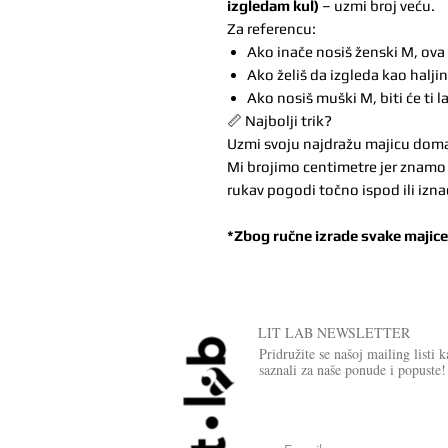
izgledam kul)
– uzmi broj veću.
Za referencu:
Ako inače nosiš ženski M, ova
Ako želiš da izgleda kao haljin
Ako nosiš muški M, biti će ti l
📏 Najbolji trik?
Uzmi svoju najdražu majicu doma, 
Mi brojimo centimetre jer znamo d
rukav pogodi točno ispod ili izna
*Zbog ručne izrade svake majic
LIT LAB NEWSLETTER
Pridružite se našoj mailing listi 
saznali za naše ponude i popuste!