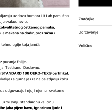
oživljavaju uz dozu humora Lit Lab pamučna
Značajke
oju svakodnevicu.
okvalitetnog četkanog pamuka,
Gramaža: 180 
Održavanje:
a je
mekana na dodir, prozračna i
100% češljani 
mekan, gladak 
Da tvoj print ostan
u tehnologije koja jamči:
Veličine
Izdržljiva i udo
Prati na 40 °C, 
porubu i manš
Može u sušilicu
Veličina
Dul
Unisex model –
temperaturi
z pucanja folije.
tijel
Širi fit - muška
Prati i sušiti o
ja. Testirano. Doslovno.
ukoliko žele širi 
Glačati s unutar
i
STANDARD 100 OEKO-TEX® certifikat
,
Visokokvalitetan
temperaturi
alije i sigurna je i za najosjetljiviju kožu.
S
70 c
OEKO-TEX® STAN
Ne izbjeljivati, n
štetnih tvari, s
 da odgovaraju i njoj i njemu i svakome
M
72 c
, uzmi svoju standardnu veličinu.
L
74 c
ibe (aka pijem kavu, ignoriram ljude i