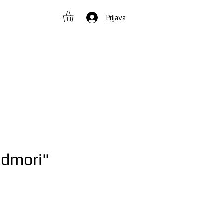
Prijava
Odmori"
na