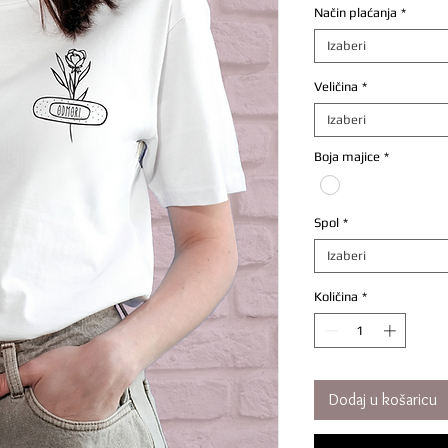
Način plaćanja
*
Izaberi
Veličina
*
Izaberi
Boja majice
*
Spol
*
Izaberi
Količina
*
Dodaj u košaricu