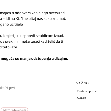
XL
76 c
 majica ti odgovara kao blago oversized.
2XL
78 c
a – idi na XL (i ne pitaj nas kako znamo).
agano uz tijelo
izmjeri ju i usporedi s tablicom iznad.
a svaki milimetar znači kad želiš da ti
Mjere su orijentaci
d tetovaže.
Muškarci: ukoliko že
e moguća su manja odstupanja u dizajnu.
VAŽNO
kako bi prvi
Dostava i povrat
Kontakt
Može, jedva čekam