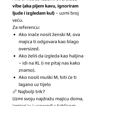
vibe (aka pijem kavu, ignoriram
ljude i izgledam kul)
– uzmi broj
veću.
Za referencu:
Ako inače nosiš ženski M, ova
majica ti odgovara kao blago
oversized.
Ako želiš da izgleda kao haljina
– idi na XL (i ne pitaj nas kako
znamo).
Ako nosiš muški M, biti će ti
lagano uz tijelo
📏 Najbolji trik?
Uzmi svoju najdražu majicu doma,
izmjeri ju i usporedi s tablicom
iznad.
Mi brojimo centimetre jer znamo da
svaki milimetar znači kad želiš da ti
rukav pogodi točno ispod ili iznad