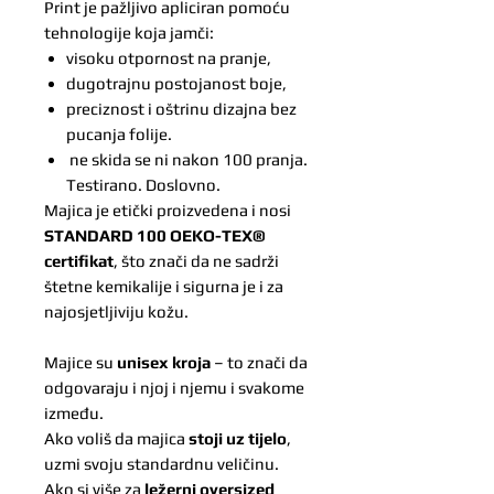
Print je pažljivo apliciran pomoću
tehnologije koja jamči:
visoku otpornost na pranje,
dugotrajnu postojanost boje,
preciznost i oštrinu dizajna bez
pucanja folije.
ne skida se ni nakon 100 pranja.
Testirano. Doslovno.
Majica je etički proizvedena i nosi
STANDARD 100 OEKO-TEX®
certifikat
, što znači da ne sadrži
štetne kemikalije i sigurna je i za
najosjetljiviju kožu.
Majice su
unisex kroja
– to znači da
odgovaraju i njoj i njemu i svakome
između.
Ako voliš da majica
stoji uz tijelo
,
uzmi svoju standardnu veličinu.
Ako si više za
ležerni oversized