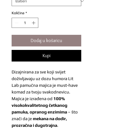
Količina
*
Dodaj u košaricu
Kupi
Dizajnirana za sve koji svijet
doživljavaju uz dozu humora Lit
Lab pamučna majica je must-have
komad za tvoju svakodnevicu.
Majica je izrađena od
100%
visokokvalitetnog četkanog
pamuka, opranog enzimima
– što
znači da je
mekana na dodir,
prozračna i dugotrajna
.