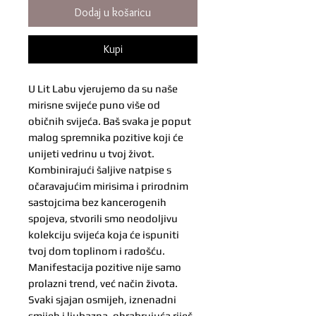
Dodaj u košaricu
Kupi
U Lit Labu vjerujemo da su naše
mirisne svijeće puno više od
običnih svijeća. Baš svaka je poput
malog spremnika pozitive koji će
unijeti vedrinu u tvoj život.
Kombinirajući šaljive natpise s
očaravajućim mirisima i prirodnim
sastojcima bez kancerogenih
spojeva, stvorili smo neodoljivu
kolekciju svijeća koja će ispuniti
tvoj dom toplinom i radošću.
Manifestacija pozitive nije samo
prolazni trend, već način života.
Svaki sjajan osmijeh, iznenadni
smijeh i ljubazna, ohrabrujuća riječ