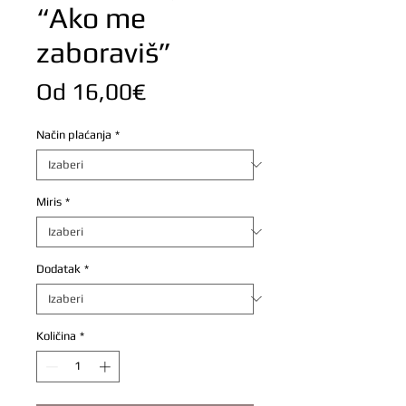
“Ako me
zaboraviš”
Cijena
Od
16,00€
s
Način plaćanja
*
popustom
Miris
*
Dodatak
*
Količina
*