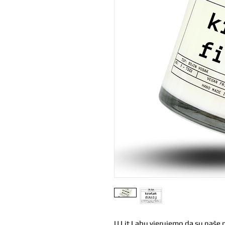
U Lit Labu vjerujemo da su naše 