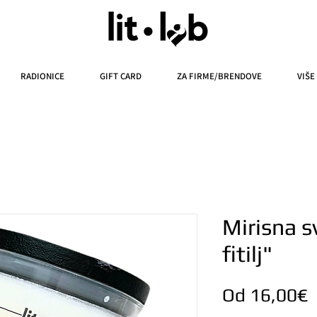
RADIONICE
GIFT CARD
ZA FIRME/BRENDOVE
VIŠE
Mirisna s
fitilj"
C
Od
16,00€
s