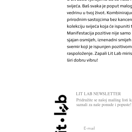
svijeća. Baš svaka je poput malog
vedrinu u tvoj život. Kombinirajuć
prirodnim sastojcima bez kancero
kolekciju svijeća koja će ispunit
Manifestacija pozitive nije samo 
sjajan osmijeh, iznenadni smijeh 
svemir koji je ispunjen pozitivom
raspoloženje. Zapali Lit Lab miri
širi dobru vibru!
LIT LAB NEWSLETTER
Pridružite se našoj mailing listi 
saznali za naše ponude i popuste!