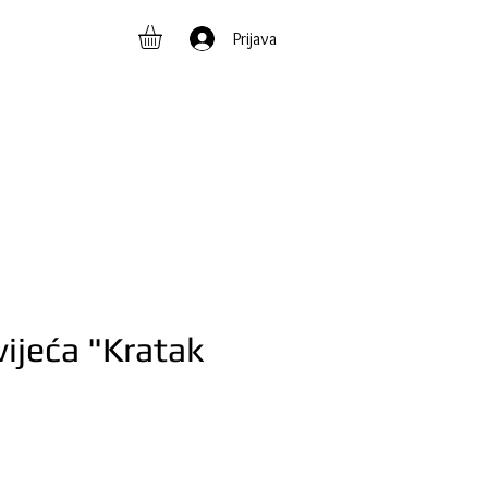
Prijava
vijeća "Kratak
ijena