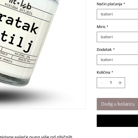
Način plaćanja
*
Izaberi
Miris
*
Izaberi
Dodatak
*
Izaberi
Količina
*
Dodaj u košaricu
mirisne svijeće puno više od običnih