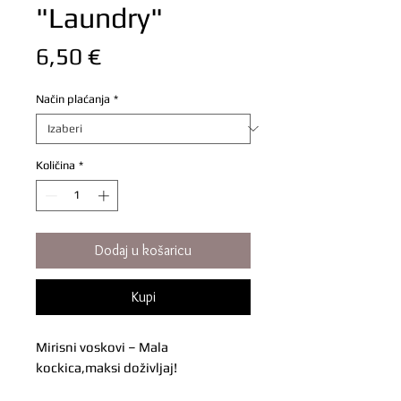
"Laundry"
Cijena
6,50 €
Način plaćanja
*
Količina
*
Dodaj u košaricu
Kupi
Mirisni voskovi – Mala
kockica,maksi doživljaj!