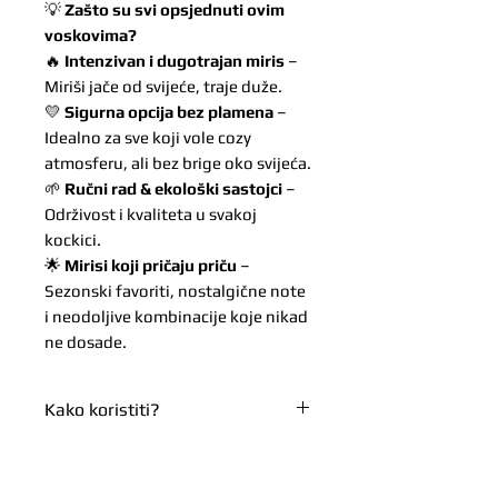
💡
Zašto su svi opsjednuti ovim
voskovima?
🔥
Intenzivan i dugotrajan miris
–
Miriši jače od svijeće, traje duže.
💛
Sigurna opcija bez plamena
–
Idealno za sve koji vole cozy
atmosferu, ali bez brige oko svijeća.
🌱
Ručni rad & ekološki sastojci
–
Održivost i kvaliteta u svakoj
kockici.
🌟
Mirisi koji pričaju priču
–
Sezonski favoriti, nostalgične note
i neodoljive kombinacije koje nikad
ne dosade.
Kako koristiti?
1️⃣ Ubaci kockicu u aroma lampu.
UPOZORENJA!⚠️
2️⃣ Upali lučicu i pusti da se