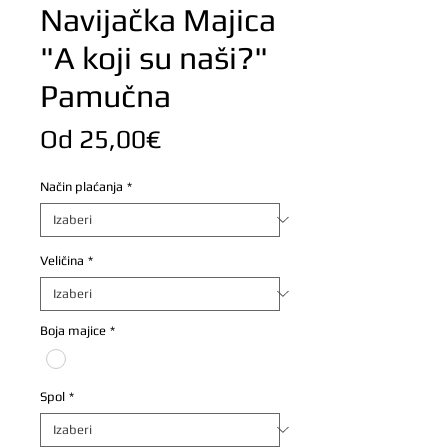
Navijačka Majica
"A koji su naši?"
Pamučna
Cijena
Od
25,00€
s
Način plaćanja
*
popustom
Veličina
*
Boja majice
*
Spol
*