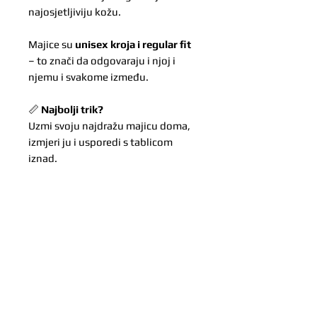
najosjetljiviju kožu.
Majice su
unisex kroja i regular fit
– to znači da odgovaraju i njoj i
njemu i svakome između.
📏
Najbolji trik?
Uzmi svoju najdražu majicu doma,
izmjeri ju i usporedi s tablicom
iznad.
Mi vjerujemo u centimetre – jer oni
odlučuju hoće li rukav završiti
taman iznad dlana, tik do prstiju ili
uredno iznad satova i narukvica.
*Zbog ručne izrade svake majice
moguća su manja odstupanja u
dizajnu.