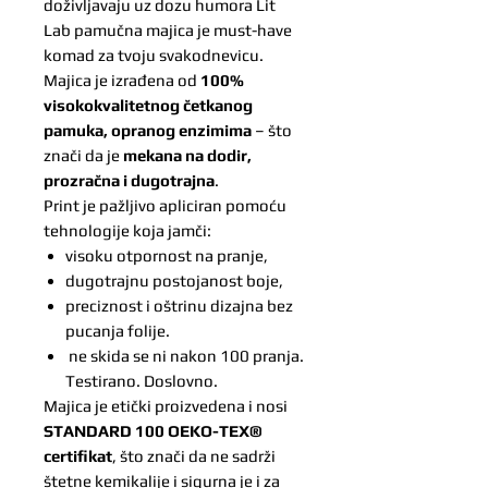
doživljavaju uz dozu humora Lit
Lab pamučna majica je must-have
komad za tvoju svakodnevicu.
Majica je izrađena od
100%
visokokvalitetnog četkanog
pamuka, opranog enzimima
– što
znači da je
mekana na dodir,
prozračna i dugotrajna
.
Print je pažljivo apliciran pomoću
tehnologije koja jamči:
visoku otpornost na pranje,
dugotrajnu postojanost boje,
preciznost i oštrinu dizajna bez
pucanja folije.
ne skida se ni nakon 100 pranja.
Testirano. Doslovno.
Majica je etički proizvedena i nosi
STANDARD 100 OEKO-TEX®
certifikat
, što znači da ne sadrži
štetne kemikalije i sigurna je i za