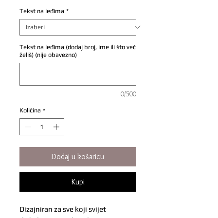
Tekst na leđima
*
Tekst na leđima (dodaj broj, ime ili što već
želiš) (nije obavezno)
0/500
Količina
*
Dodaj u košaricu
Kupi
Dizajniran za sve koji svijet