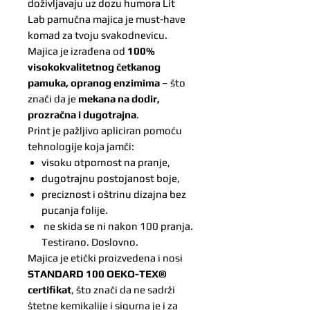
doživljavaju uz dozu humora Lit
Lab pamučna majica je must-have
komad za tvoju svakodnevicu.
Majica je izrađena od
100%
visokokvalitetnog četkanog
pamuka, opranog enzimima
– što
znači da je
mekana na dodir,
prozračna i dugotrajna
.
Print je pažljivo apliciran pomoću
tehnologije koja jamči:
visoku otpornost na pranje,
dugotrajnu postojanost boje,
preciznost i oštrinu dizajna bez
pucanja folije.
ne skida se ni nakon 100 pranja.
Testirano. Doslovno.
Majica je etički proizvedena i nosi
STANDARD 100 OEKO-TEX®
certifikat
, što znači da ne sadrži
štetne kemikalije i sigurna je i za