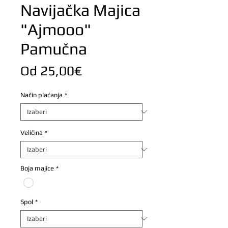
Navijačka Majica
"Ajmooo"
Pamučna
Cijena
Od
25,00€
s
Način plaćanja
*
popustom
Veličina
*
Boja majice
*
Spol
*