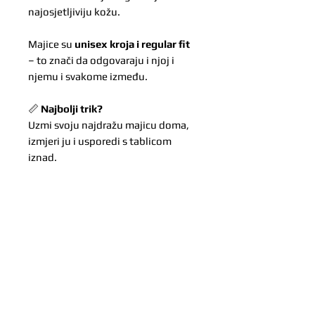
najosjetljiviju kožu.
Majice su
unisex kroja i regular fit
– to znači da odgovaraju i njoj i
njemu i svakome između.
📏
Najbolji trik?
Uzmi svoju najdražu majicu doma,
izmjeri ju i usporedi s tablicom
iznad.
Mi vjerujemo u centimetre – jer oni
odlučuju hoće li rukav završiti
taman iznad dlana, tik do prstiju ili
uredno iznad satova i narukvica.
*Zbog ručne izrade svake majice
moguća su manja odstupanja u
dizajnu.