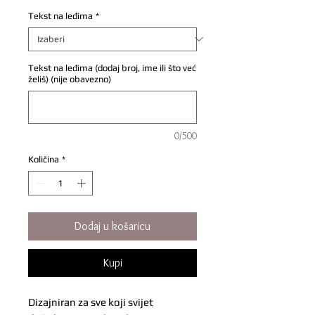
Tekst na leđima
*
Tekst na leđima (dodaj broj, ime ili što već
želiš) (nije obavezno)
0/500
Količina
*
Dodaj u košaricu
Kupi
Dizajniran za sve koji svijet