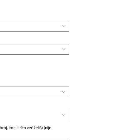
ijena
popustom
oj, ime ili što već želiš) (nije