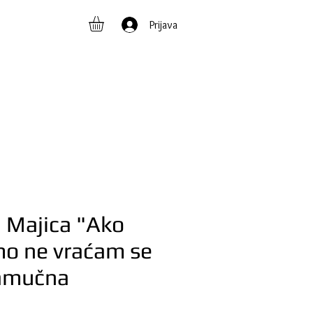
Prijava
 Majica "Ako
mo ne vraćam se
amučna