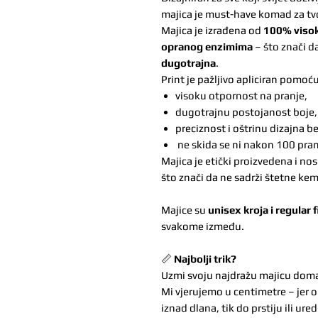
majica je must-have komad za tv
Majica je izrađena od
100% visok
opranog enzimima
– što znači d
dugotrajna
.
Print je pažljivo apliciran pomoć
visoku otpornost na pranje,
dugotrajnu postojanost boje,
preciznost i oštrinu dizajna be
ne skida se ni nakon 100 pran
Majica je etički proizvedena i nos
što znači da ne sadrži štetne kemik
Majice su
unisex kroja i regular f
svakome između.
📏
Najbolji trik?
Uzmi svoju najdražu majicu doma, 
Mi vjerujemo u centimetre – jer o
iznad dlana, tik do prstiju ili ur