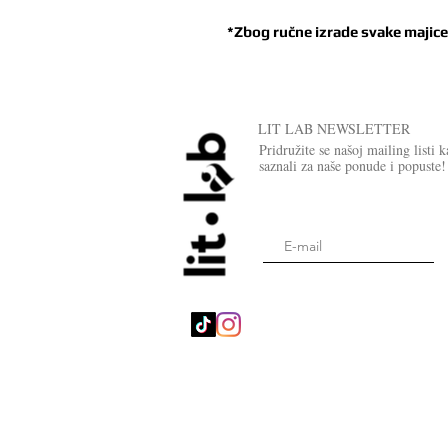
*Zbog ručne izrade svake majic
LIT LAB NEWSLETTER
Pridružite se našoj mailing listi 
saznali za naše ponude i popuste!