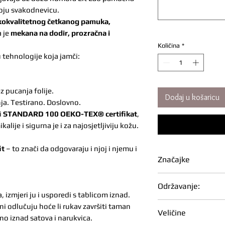
oju svakodnevicu.
okvalitetnog četkanog pamuka,
a je
mekana na dodir, prozračna i
Količina
*
u tehnologije koja jamči:
z pucanja folije.
Dodaj u košaricu
ja. Testirano. Doslovno.
i
STANDARD 100 OEKO-TEX® certifikat
,
alije i sigurna je i za najosjetljiviju kožu.
it
– to znači da odgovaraju i njoj i njemu i
Značajke
Gramaža: 180 
Održavanje:
100% češljani 
izmjeri ju i usporedi s tablicom iznad.
mekan, gladak 
Da tvoj print ostan
ni odlučuju hoće li rukav završiti taman
Veličine
Izdržljiva i udo
Prati na 40 °C, 
edno iznad satova i narukvica.