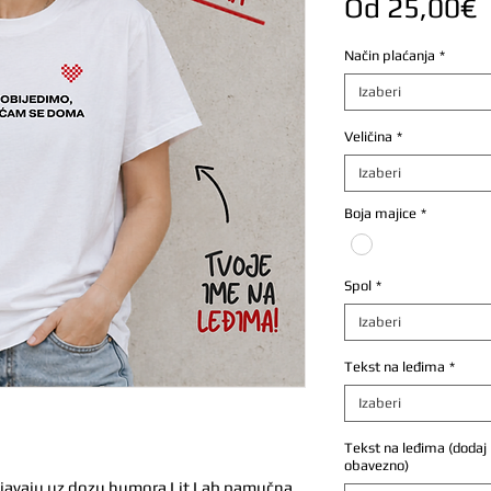
C
Od
25,00€
s
Način plaćanja
*
Izaberi
Veličina
*
Izaberi
Boja majice
*
Spol
*
Izaberi
Tekst na leđima
*
Izaberi
Tekst na leđima (dodaj br
obavezno)
ivljavaju uz dozu humora Lit Lab pamučna