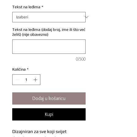
Tekst na leđima
*
Tekst na leđima (dodaj broj, ime ili što već
želiš) (nije obavezno)
0/500
Količina
*
Dodaj u košaricu
Kupi
Dizajniran za sve koji svijet