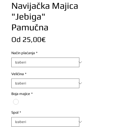
Navijačka Majica
"Jebiga"
Pamučna
Cijena
Od
25,00€
s
Način plaćanja
*
popustom
Veličina
*
Boja majice
*
Spol
*