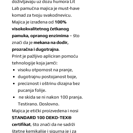
doživljavaju uz dozu humora Lit
Lab pamučna majica je must-have
komad za tvoju svakodnevicu.
Majica je izrađena od
100%
visokokvalitetnog četkanog
pamuka, opranog enzimima
– što
znači da je
mekana na dodir,
prozračna i dugotrajna
.
Print je pažljivo apliciran pomoću
tehnologije koja jamči:
visoku otpornost na pranje,
dugotrajnu postojanost boje,
preciznost i oštrinu dizajna bez
pucanja folije.
ne skida se ni nakon 100 pranja.
Testirano. Doslovno.
Majica je etički proizvedena i nosi
STANDARD 100 OEKO-TEX®
certifikat
, što znači da ne sadrži
štetne kemikalije i sigurna je i za