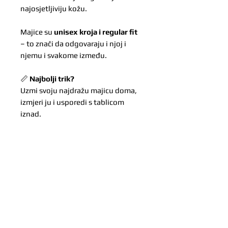
najosjetljiviju kožu.
Majice su
unisex kroja i regular fit
– to znači da odgovaraju i njoj i
njemu i svakome između.
📏
Najbolji trik?
Uzmi svoju najdražu majicu doma,
izmjeri ju i usporedi s tablicom
iznad.
Mi vjerujemo u centimetre – jer oni
odlučuju hoće li rukav završiti
taman iznad dlana, tik do prstiju ili
uredno iznad satova i narukvica.
*Zbog ručne izrade svake majice
moguća su manja odstupanja u
dizajnu.