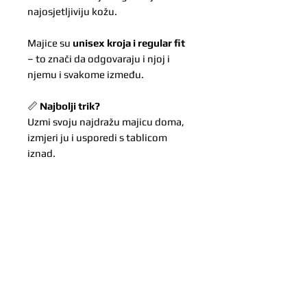
najosjetljiviju kožu.
Majice su
unisex kroja i regular fit
– to znači da odgovaraju i njoj i
njemu i svakome između.
📏
Najbolji trik?
Uzmi svoju najdražu majicu doma,
izmjeri ju i usporedi s tablicom
iznad.
Mi vjerujemo u centimetre – jer oni
odlučuju hoće li rukav završiti
taman iznad dlana, tik do prstiju ili
uredno iznad satova i narukvica.
*Zbog ručne izrade svake majice
moguća su manja odstupanja u
dizajnu.