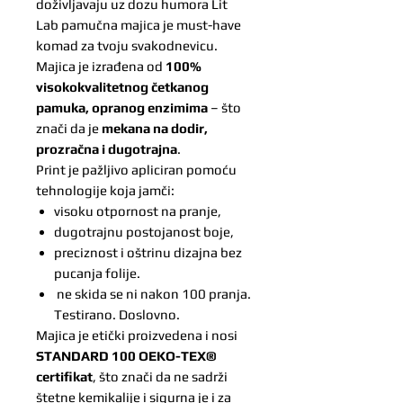
doživljavaju uz dozu humora Lit
Lab pamučna majica je must-have
komad za tvoju svakodnevicu.
Majica je izrađena od
100%
visokokvalitetnog četkanog
pamuka, opranog enzimima
– što
znači da je
mekana na dodir,
prozračna i dugotrajna
.
Print je pažljivo apliciran pomoću
tehnologije koja jamči:
visoku otpornost na pranje,
dugotrajnu postojanost boje,
preciznost i oštrinu dizajna bez
pucanja folije.
ne skida se ni nakon 100 pranja.
Testirano. Doslovno.
Majica je etički proizvedena i nosi
STANDARD 100 OEKO-TEX®
certifikat
, što znači da ne sadrži
štetne kemikalije i sigurna je i za