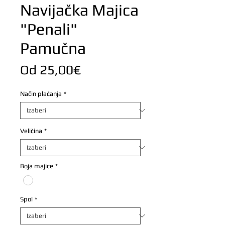
Navijačka Majica
"Penali"
Pamučna
Cijena
Od
25,00€
s
Način plaćanja
*
popustom
Veličina
*
Boja majice
*
Spol
*