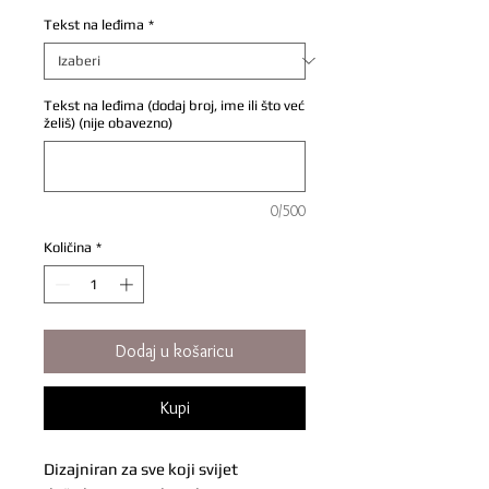
Tekst na leđima
*
Tekst na leđima (dodaj broj, ime ili što već
želiš) (nije obavezno)
0/500
Količina
*
Dodaj u košaricu
Kupi
Dizajniran za sve koji svijet