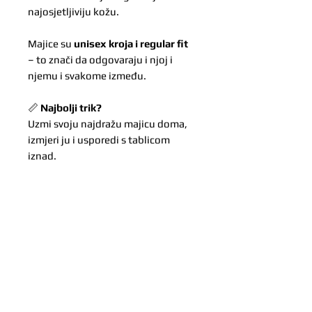
najosjetljiviju kožu.
Majice su
unisex kroja i regular fit
– to znači da odgovaraju i njoj i
njemu i svakome između.
📏
Najbolji trik?
Uzmi svoju najdražu majicu doma,
izmjeri ju i usporedi s tablicom
iznad.
Mi vjerujemo u centimetre – jer oni
odlučuju hoće li rukav završiti
taman iznad dlana, tik do prstiju ili
uredno iznad satova i narukvica.
*Zbog ručne izrade svake majice
moguća su manja odstupanja u
dizajnu.