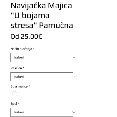
Navijačka Majica
"U bojama
stresa" Pamučna
Cijena
Od
25,00€
s
Način plaćanja
*
popustom
Veličina
*
Boja majice
*
Spol
*