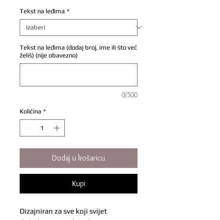
Tekst na leđima
*
Tekst na leđima (dodaj broj, ime ili što već
želiš) (nije obavezno)
0/500
Količina
*
Dodaj u košaricu
Kupi
Dizajniran za sve koji svijet