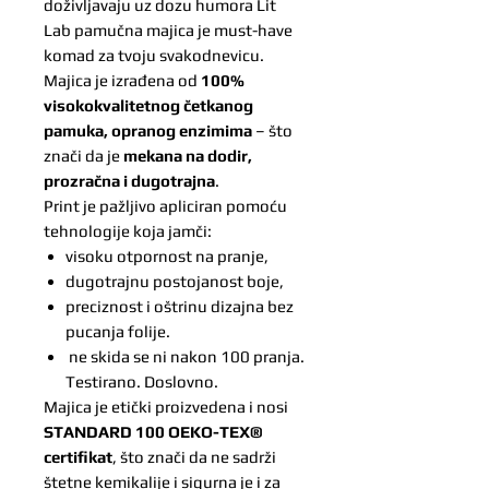
doživljavaju uz dozu humora Lit
Lab pamučna majica je must-have
komad za tvoju svakodnevicu.
Majica je izrađena od
100%
visokokvalitetnog četkanog
pamuka, opranog enzimima
– što
znači da je
mekana na dodir,
prozračna i dugotrajna
.
Print je pažljivo apliciran pomoću
tehnologije koja jamči:
visoku otpornost na pranje,
dugotrajnu postojanost boje,
preciznost i oštrinu dizajna bez
pucanja folije.
ne skida se ni nakon 100 pranja.
Testirano. Doslovno.
Majica je etički proizvedena i nosi
STANDARD 100 OEKO-TEX®
certifikat
, što znači da ne sadrži
štetne kemikalije i sigurna je i za