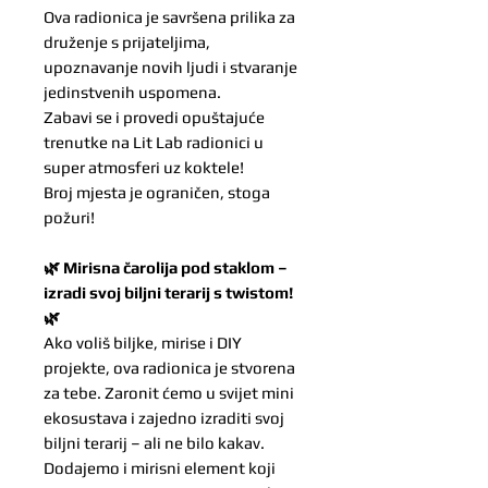
Ova radionica je savršena prilika za
druženje s prijateljima,
upoznavanje novih ljudi i stvaranje
jedinstvenih uspomena.
Zabavi se i provedi opuštajuće
trenutke na Lit Lab radionici u
super atmosferi uz koktele!
Broj mjesta je ograničen, stoga
požuri!
🌿 Mirisna čarolija pod staklom –
izradi svoj biljni terarij s twistom!
🌿
Ako voliš biljke, mirise i DIY
projekte, ova radionica je stvorena
za tebe. Zaronit ćemo u svijet mini
ekosustava i zajedno izraditi svoj
biljni terarij – ali ne bilo kakav.
Dodajemo i mirisni element koji