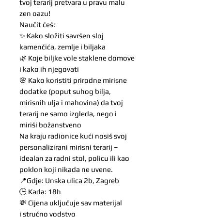
tvoj terarij pretvara u pravu malu
zen oazu!
Naučit ćeš:
✨ Kako složiti savršen sloj
kamenčića, zemlje i biljaka
🌿 Koje biljke vole staklene domove
i kako ih njegovati
🌸 Kako koristiti prirodne mirisne
dodatke (poput suhog bilja,
mirisnih ulja i mahovina) da tvoj
terarij ne samo izgleda, nego i
miriši božanstveno
Na kraju radionice kući nosiš svoj
personalizirani mirisni terarij –
idealan za radni stol, policu ili kao
poklon koji nikada ne uvene.
📍Gdje: Unska ulica 2b, Zagreb
🕒 Kada: 18h
💸 Cijena uključuje sav materijal
i stručno vodstvo