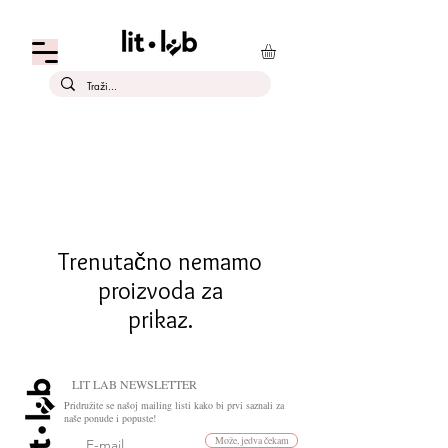
Trenutačno nemamo
proizvoda za
prikaz.
LIT LAB NEWSLETTER
Pridružite se našoj mailing listi kako bi prvi saznali za
naše ponude i popuste!
Može, jedva čekam